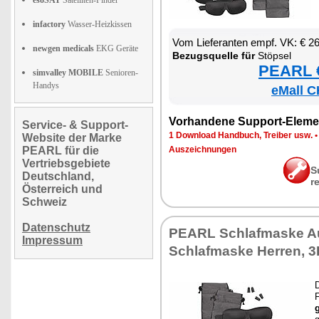
esoSAT
Satelliten-Finder
infactory
Wasser-Heizkissen
Vom Lie­fe­ran­ten empf. VK: € 2
newgen medicals
EKG Geräte
Be­zugs­quel­le für
Stöp­sel
PEARL €
simvalley MOBILE
Senioren-
Handys
eMall C
Vor­han­de­ne Sup­port-Ele­me
Service- & Support-
1 Down­load Hand­buch, Trei­ber usw.
Website der Marke
PEARL für die
Aus­zeich­nun­gen
Vertriebsgebiete
S
Deutschland,
r
Österreich und
Schweiz
Datenschutz
PEARL Schlaf­mas­ke Au
Impressum
Schlaf­mas­ke Her­ren, 3D
D
g