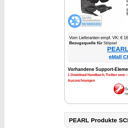
g
r
g
S
Vom Lie­fe­ran­ten empf. VK: € 1
Be­zugs­quel­le für
Stöp­sel
PEARL 
eMall C
Vor­han­de­ne Sup­port-Ele­me
1 Down­load Hand­buch, Trei­ber usw.
Aus­zeich­nun­gen
S
r
PEARL Produkte S