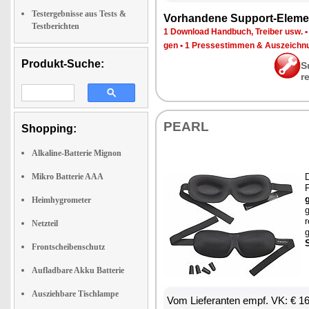
Testergebnisse aus Tests &
Vor­han­de­ne Sup­port-Ele­me
Testberichten
1 Down­load Hand­buch, Trei­ber usw.
gen
•
1 Pres­se­stim­men & Aus­zeich­n
Produkt-Suche:
S
r
PEARL
Shopping:
Alkaline-Batterie Mignon
Mikro Batterie AAA
D
g
Heimhygrometer
g
r
Netzteil
g
S
Frontscheibenschutz
Aufladbare Akku Batterie
Ausziehbare Tischlampe
Vom Lie­fe­ran­ten empf. VK: € 1