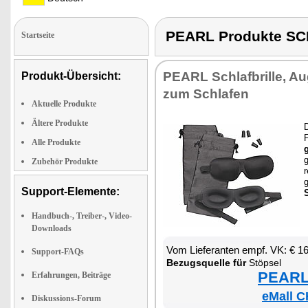
PEARL Produkte S
Startseite
PEARL Schlaf­bril­le, Au
Produkt-Übersicht:
zum Schla­fen
Aktuelle Produkte
Ältere Produkte
D
Alle Produkte
g
g
Zubehör Produkte
r
g
Support-Elemente:
S
Handbuch-, Treiber-, Video-
Downloads
Vom Lie­fe­ran­ten empf. VK: € 1
Support-FAQs
Be­zugs­quel­le für
Stöp­sel
PEARL 
Erfahrungen, Beiträge
eMall C
Diskussions-Forum