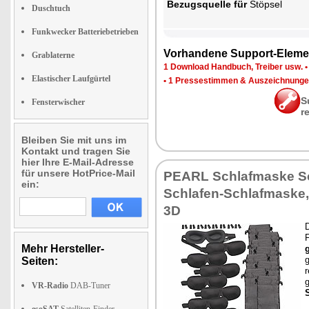
Be­zugs­quel­le für
Stöp­sel
Duschtuch
Funkwecker Batteriebetrieben
Vor­han­de­ne Sup­port-Ele­me
Grablaterne
1 Down­load Hand­buch, Trei­ber usw.
Elastischer Laufgürtel
•
1 Pres­se­stim­men & Aus­zeich­nun­g
S
Fensterwischer
r
Bleiben Sie mit uns im
Kontakt und tragen Sie
hier Ihre E-Mail-Adresse
für unsere HotPrice-Mail
PEARL Schlaf­mas­ke Schl
ein:
Schla­fen-Schlaf­mas­ke, 
3D
D
Mehr Hersteller-
g
g
Seiten:
r
g
VR-Radio
DAB-Tuner
S