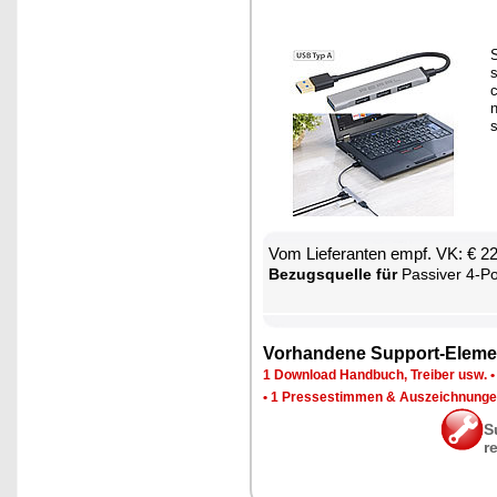
s
c
s
Vom Lie­fe­ran­ten empf. VK: € 2
Be­zugs­quel­le für
Pas­si­ver 4-Port-USB-Hub
Vor­han­de­ne Sup­port-Ele­me
1 Down­load Hand­buch, Trei­ber usw.
•
1 Pres­se­stim­men & Aus­zeich­nun­g
S
r