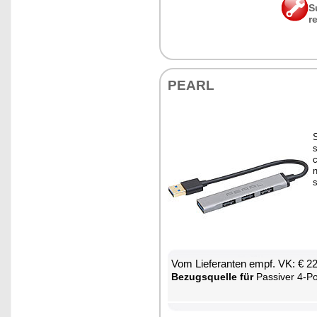
S
r
PEARL
s
c
s
Vom Lie­fe­ran­ten empf. VK: € 2
Be­zugs­quel­le für
Pas­si­ver 4-Port-USB-Hub