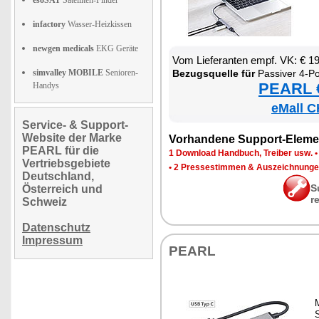
esoSAT
Satelliten-Finder
infactory
Wasser-Heizkissen
newgen medicals
EKG Geräte
Vom Lie­fe­ran­ten empf. VK: € 1
simvalley MOBILE
Senioren-
Be­zugs­quel­le für
Pas­si­ver 4-Port-USB-Hub
PEARL €
Handys
eMall C
Service- & Support-
Website der Marke
Vor­han­de­ne Sup­port-Ele­me
PEARL für die
1 Down­load Hand­buch, Trei­ber usw.
Vertriebsgebiete
•
2 Pres­se­stim­men & Aus­zeich­nun­g
Deutschland,
S
Österreich und
r
Schweiz
Datenschutz
Impressum
PEARL