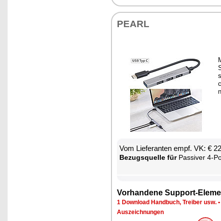
PEARL
s
n
Vom Lie­fe­ran­ten empf. VK: € 2
Be­zugs­quel­le für
Pas­si­ver 4-Port-USB-Hub
Vor­han­de­ne Sup­port-Ele­me
1 Down­load Hand­buch, Trei­ber usw.
Aus­zeich­nun­gen