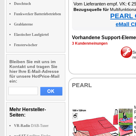
Vom Lie­fe­ran­ten empf. VK: € 2
Duschtuch
Be­zugs­quel­le für
Mul­ti­funk­tio­na­le P
Funkwecker Batteriebetrieben
PEARL €
eMall C
Grablaterne
Elastischer Laufgürtel
Vor­han­de­ne Sup­port-Ele­me
3 Kun­den­mei­nun­gen
Fensterwischer
S
r
Bleiben Sie mit uns im
Kontakt und tragen Sie
hier Ihre E-Mail-Adresse
für unsere HotPrice-Mail
ein:
PEARL
M
Mehr Hersteller-
P
Seiten:
VR-Radio
DAB-Tuner
q
U