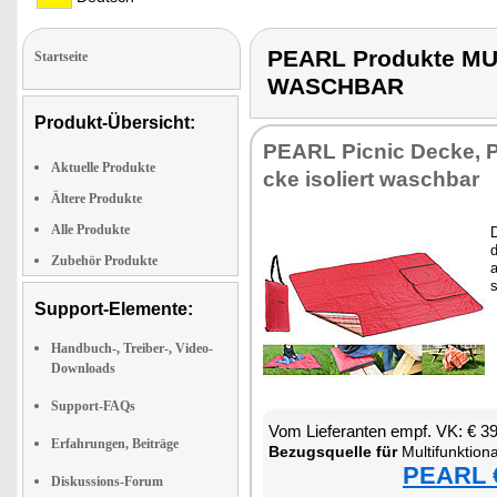
PEARL Produkte M
Startseite
WASCHBAR
Produkt-Übersicht:
PEARL Pic­nic De­cke, P
Aktuelle Produkte
cke iso­liert wasch­bar
Ältere Produkte
Alle Produkte
D
d
Zubehör Produkte
a
s
Support-Elemente:
Handbuch-, Treiber-, Video-
Downloads
Support-FAQs
Vom Lie­fe­ran­ten empf. VK: € 3
Erfahrungen, Beiträge
Be­zugs­quel­le für
Mul­ti­funk­tio­na­le P
PEARL €
Diskussions-Forum