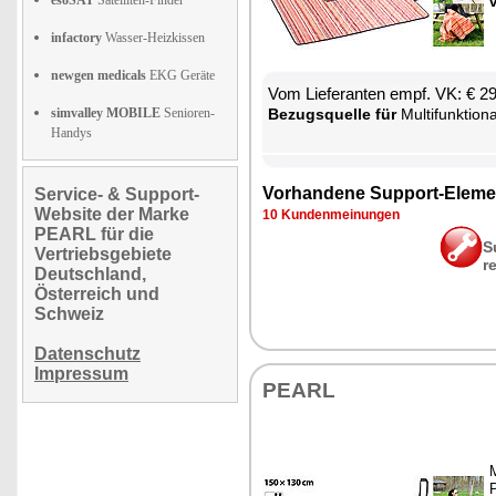
esoSAT
Satelliten-Finder
infactory
Wasser-Heizkissen
newgen medicals
EKG Geräte
Vom Lie­fe­ran­ten empf. VK: € 2
simvalley MOBILE
Senioren-
Be­zugs­quel­le für
Mul­ti­funk­tio­na­le P
Handys
Vor­han­de­ne Sup­port-Ele­me
Service- & Support-
Website der Marke
10 Kun­den­mei­nun­gen
PEARL für die
S
Vertriebsgebiete
r
Deutschland,
Österreich und
Schweiz
Datenschutz
Impressum
PEARL
M
P