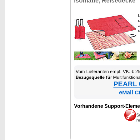
Iso­mat­te, Rei­se­de­cke
D
d
a
s
Vom Lie­fe­ran­ten empf. VK: € 2
Be­zugs­quel­le für
Mul­ti­funk­tio­na­le P
PEARL €
eMall C
Vor­han­de­ne Sup­port-Ele­me
S
r