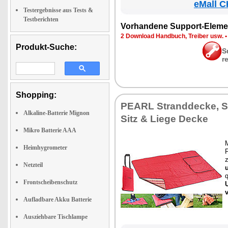
eMall C
Testergebnisse aus Tests &
Testberichten
Vor­han­de­ne Sup­port-Ele­me
2 Down­load Hand­buch, Trei­ber usw.
Produkt-Suche:
S
r
Shopping:
PEARL Strand­de­cke,
Alkaline-Batterie Mignon
Sitz & Lie­ge De­cke
Mikro Batterie AAA
M
Heimhygrometer
P
Netzteil
q
Frontscheibenschutz
U
Aufladbare Akku Batterie
Ausziehbare Tischlampe