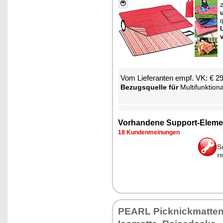
q
U
Vom Lie­fe­ran­ten empf. VK: € 2
Be­zugs­quel­le für
Mul­ti­funk­tio­na­le P
Vor­han­de­ne Sup­port-Ele­me
18 Kun­den­mei­nun­gen
S
r
PEARL Pick­nick­mat­ten