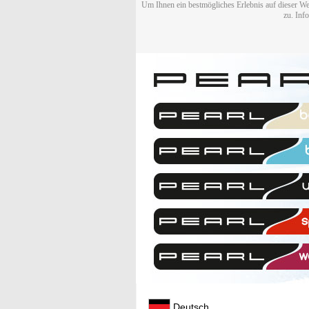
Um Ihnen ein bestmögliches Erlebnis auf dieser We
zu. Inf
Deutsch