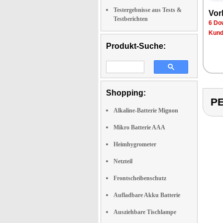
Testergebnisse aus Tests &
Vor­
Testberichten
6 Dow
Kun­d
Produkt-Suche:
Shopping:
P
Alkaline-Batterie Mignon
Mikro Batterie AAA
Heimhygrometer
Netzteil
Frontscheibenschutz
Aufladbare Akku Batterie
Ausziehbare Tischlampe