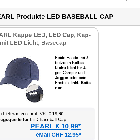
EARL Produkte LED BASEBALL-CAP
ARL Kap­pe LED, LED Cap, Kap­
mit LED Licht, Ba­se­cap
Bei­de Hän­de frei &
trotz­dem
hel­les
Licht:
Ide­al für Jä­
ger, Cam­per und
Jog­ger
oder beim
Bas­teln.
Inkl. Bat­te­
ri­en
.
 Lie­fe­ran­ten empf. VK: € 19,90
zugs­quel­le für
LED Base­ball-Cap
PEARL € 10,99*
eMall CHF 12.95*