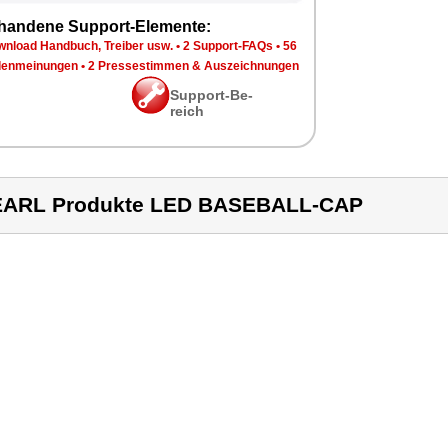
han­de­ne Sup­port-Ele­men­te:
n­load Hand­buch, Trei­ber usw.
•
2 Sup­port-FAQs
•
56
en­mei­nun­gen
•
2 Pres­se­stim­men & Aus­zeich­nun­gen
Sup­port-Be­
reich
EARL Produkte LED BASEBALL-CAP