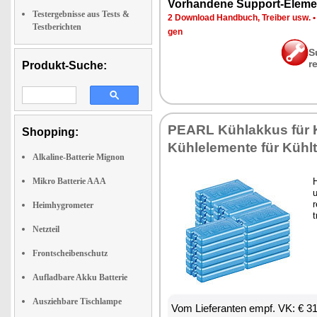
Vor­han­de­ne Sup­port-Ele­me
Testergebnisse aus Tests &
2 Down­load Hand­buch, Trei­ber usw.
Testberichten
gen
S
r
Produkt-Suche:
PEARL Kühlak­kus für K
Shopping:
Küh­lele­men­te für Kühl
Alkaline-Batterie Mignon
Mikro Batterie AAA
H
u
r
Heimhygrometer
t
Netzteil
Frontscheibenschutz
Aufladbare Akku Batterie
Ausziehbare Tischlampe
Vom Lie­fe­ran­ten empf. VK: € 3