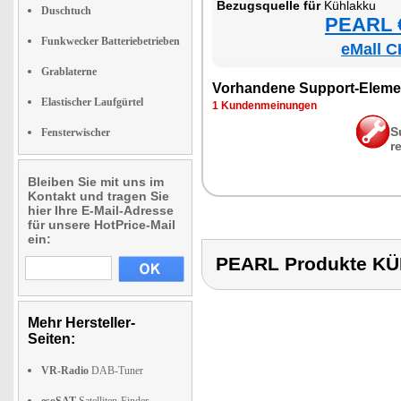
Be­zugs­quel­le für
Kühlak­ku
Duschtuch
PEARL €
Funkwecker Batteriebetrieben
eMall C
Grablaterne
Vor­han­de­ne Sup­port-Ele­me
Elastischer Laufgürtel
1 Kun­den­mei­nun­gen
S
Fensterwischer
r
Bleiben Sie mit uns im
Kontakt und tragen Sie
hier Ihre E-Mail-Adresse
für unsere HotPrice-Mail
ein:
PEARL Produkte K
Mehr Hersteller-
Seiten:
VR-Radio
DAB-Tuner