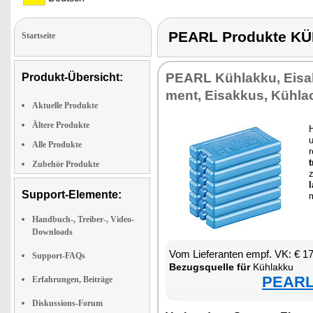
PEARL Produkte K
Startseite
PEARL Kühlak­ku, Eis­ak
Produkt-Übersicht:
ment, Eis­ak­kus, Kühla
Aktuelle Produkte
Ältere Produkte
H
u
Alle Produkte
r
t
Zubehör Produkte
Support-Elemente:
m
Handbuch-, Treiber-, Video-
Downloads
Vom Lie­fe­ran­ten empf. VK: € 1
Support-FAQs
Be­zugs­quel­le für
Kühlak­ku
PEARL 
Erfahrungen, Beiträge
Diskussions-Forum