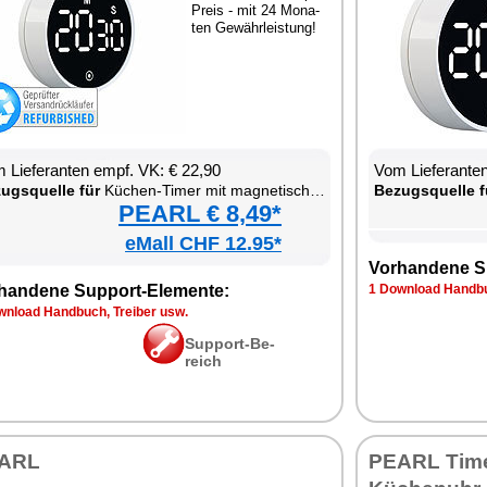
Preis - mit 24 Mo­na­
ten Ge­währ­leis­tung!
 Lie­fe­ran­ten empf. VK: € 22,90
Vom Lie­fe­ran­t
zugs­quel­le für
Kü­chen-Ti­mer mit ma­gne­ti­scher Be­fes­ti­gung
Be­zugs­quel­le f
PEARL € 8,49*
eMall CHF 12.95*
Vor­han­de­ne S
han­de­ne Sup­port-Ele­men­te:
1 Down­load Hand­bu
n­load Hand­buch, Trei­ber usw.
Sup­port-Be­
reich
ARL
PEARL Ti­mer