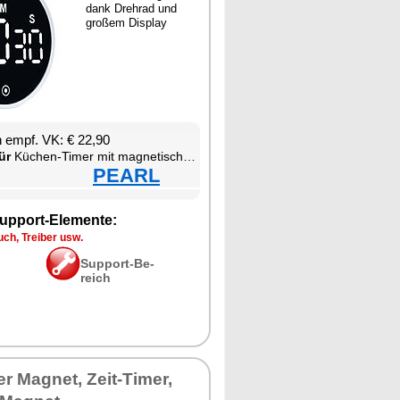
dank Drehrad und
gro­ßem Dis­play
en empf. VK: € 22,90
ür
Kü­chen-Ti­mer mit ma­gne­ti­scher Be­fes­ti­gung
PEARL
up­port-Ele­men­te:
ch, Trei­ber usw.
Sup­port-Be­
reich
 Ma­gnet, Zeit-Ti­mer,