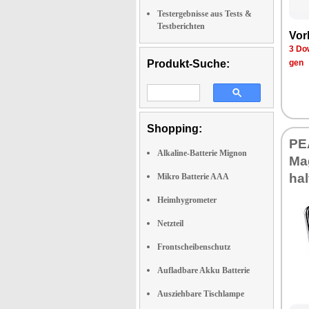
Testergebnisse aus Tests &
Testberichten
Vor­
3 Dow
Produkt-Suche:
gen
Shopping:
PEA
Alkaline-Batterie Mignon
Ma­
hal
Mikro Batterie AAA
Heimhygrometer
Netzteil
Frontscheibenschutz
Aufladbare Akku Batterie
Ausziehbare Tischlampe