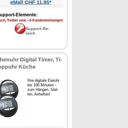
eMall CHF 11.95*
up­port-Ele­men­te:
ch, Trei­ber usw.
•
6 Kun­den­mei­nun­gen
Sup­port-Be­
reich
­uhr Di­gi­tal Ti­mer, Ti­
opp­uhr Kü­che
Ih­re di­gi­ta­le Ei­er­uhr
bis 100 Mi­nu­ten -
zum Hän­gen, Stel­
len, An­hef­ten!