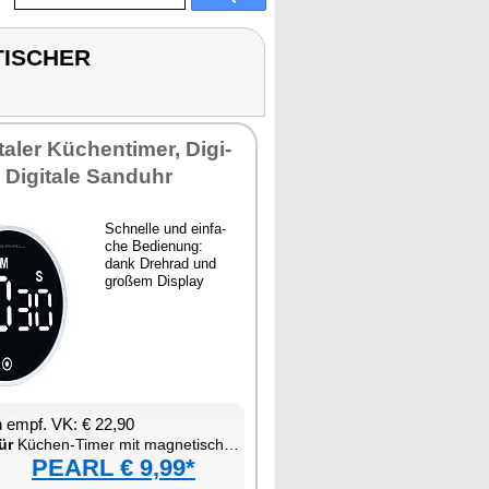
TISCHER
a­ler Kü­chen­ti­mer, Di­gi­
, Di­gi­ta­le Sand­uhr
Schnel­le und ein­fa­
che Be­die­nung:
dank Drehrad und
gro­ßem Dis­play
en empf. VK: € 22,90
ür
Kü­chen-Ti­mer mit ma­gne­ti­scher Be­fes­ti­gung
PEARL € 9,99*