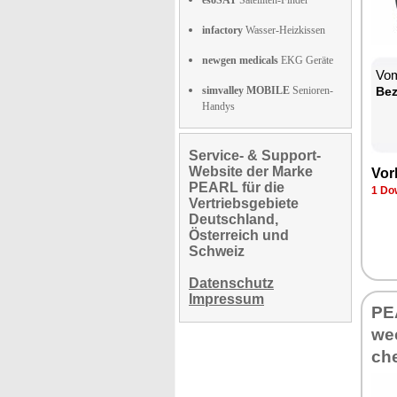
esoSAT
Satelliten-Finder
infactory
Wasser-Heizkissen
newgen medicals
EKG Geräte
Vom
simvalley MOBILE
Senioren-
Be­
Handys
Service- & Support-
Website der Marke
Vor­
PEARL für die
1 Dow
Vertriebsgebiete
Deutschland,
Österreich und
Schweiz
Datenschutz
Impressum
PEA
we­
ch