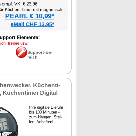
en empf. VK: € 23,96
ür
Kü­chen-Ti­mer mit ma­gne­ti­scher Be­fes­ti­gung
PEARL € 10,99*
eMall CHF 13.95*
up­port-Ele­men­te:
ch, Trei­ber usw.
Sup­port-Be­
reich
n­we­cker, Kü­chen­ti­
Kü­chen­ti­mer Di­gi­tal
Ih­re di­gi­ta­le Ei­er­uhr
bis 100 Mi­nu­ten -
zum Hän­gen, Stel­
len, An­hef­ten!