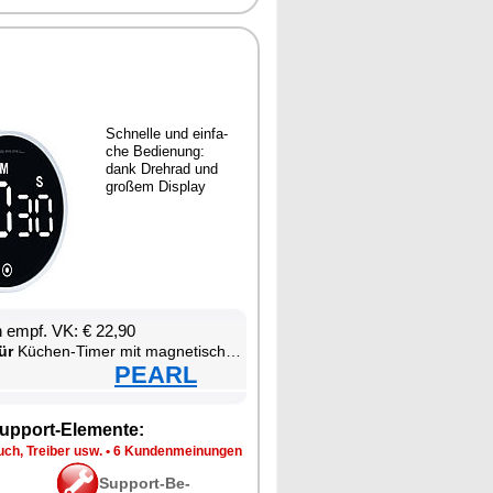
Schnel­le und ein­fa­
che Be­die­nung:
dank Drehrad und
gro­ßem Dis­play
en empf. VK: € 22,90
ür
Kü­chen-Ti­mer mit ma­gne­ti­scher Be­fes­ti­gung
PEARL
up­port-Ele­men­te:
ch, Trei­ber usw.
•
6 Kun­den­mei­nun­gen
Sup­port-Be­