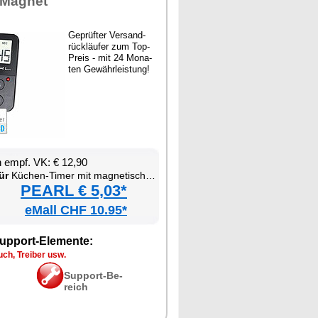
 Ma­gnet
Ge­prüf­ter Ver­sand­
rück­läu­fer zum Top-
Preis - mit 24 Mo­na­
ten Ge­währ­leis­tung!
en empf. VK: € 12,90
ür
Kü­chen-Ti­mer mit ma­gne­ti­scher Be­fes­ti­gung
PEARL € 5,03*
eMall CHF 10.95*
up­port-Ele­men­te:
ch, Trei­ber usw.
Sup­port-Be­
reich