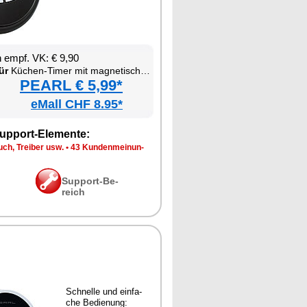
en empf. VK: € 9,90
ür
Kü­chen-Ti­mer mit ma­gne­ti­scher Be­fes­ti­gung
PEARL € 5,99*
eMall CHF 8.95*
up­port-Ele­men­te:
ch, Trei­ber usw.
•
43 Kun­den­mei­nun­
Sup­port-Be­
reich
Schnel­le und ein­fa­
che Be­die­nung: