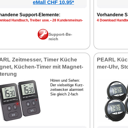
eMall CHF 10.95*
han­de­ne Sup­port-Ele­men­te:
Vor­han­de­ne S
n­load Hand­buch, Trei­ber usw.
•
28 Kun­den­mei­nun­
4 Down­load Hand­bu
Sup­port-Be­
reich
RL Zeit­mes­ser, Ti­mer Kü­che
PEARL Kü­chen
gnet, Kü­chen-Ti­mer mit Ma­gnet­
mer-Uhr, St
­te­rung
Hö­ren und Se­hen:
Der viel­sei­ti­ge Kurz­
zeit­we­cker alar­miert
Sie gleich 2-fach