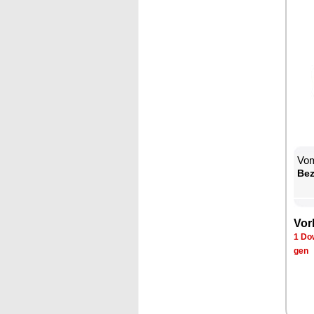
Vom
Be­
Vor­
1 Dow
gen