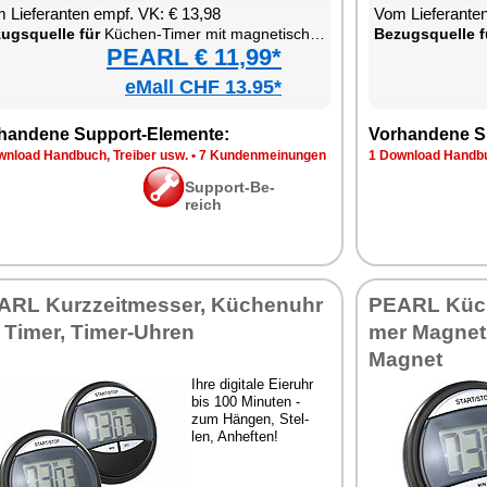
 Lie­fe­ran­ten empf. VK: € 13,98
Vom Lie­fe­ran­t
zugs­quel­le für
Kü­chen-Ti­mer mit ma­gne­ti­scher Be­fes­ti­gung
Be­zugs­quel­le f
PEARL € 11,99*
eMall CHF 13.95*
han­de­ne Sup­port-Ele­men­te:
Vor­han­de­ne S
n­load Hand­buch, Trei­ber usw.
•
7 Kun­den­mei­nun­gen
1 Down­load Hand­bu
Sup­port-Be­
reich
RL Kurz­zeit­mes­ser, Kü­chen­uhr
PEARL Kü­che
 Ti­mer, Ti­mer-Uh­ren
mer Ma­gnet, 
Ma­gnet
Ih­re di­gi­ta­le Ei­er­uhr
bis 100 Mi­nu­ten -
zum Hän­gen, Stel­
len, An­hef­ten!