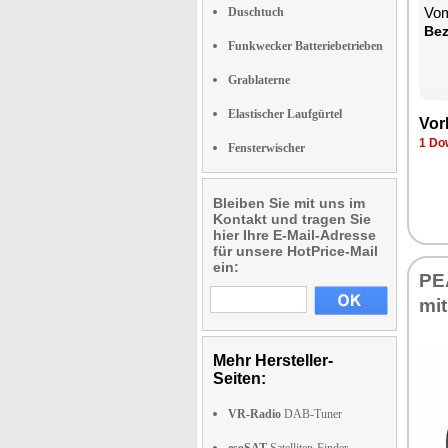
Vom
Duschtuch
Be­
Funkwecker Batteriebetrieben
Grablaterne
Elastischer Laufgürtel
Vor­
1 Dow
Fensterwischer
Bleiben Sie mit uns im
Kontakt und tragen Sie
hier Ihre E-Mail-Adresse
für unsere HotPrice-Mail
ein:
PEA
mit
Mehr Hersteller-
Seiten:
VR-Radio
DAB-Tuner