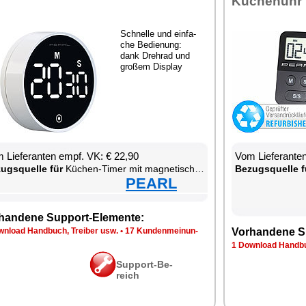
Kü­chen­uhr
Schnel­le und ein­fa­
che Be­die­nung:
dank Drehrad und
gro­ßem Dis­play
 Lie­fe­ran­ten empf. VK: € 22,90
Vom Lie­fe­ran­t
zugs­quel­le für
Kü­chen-Ti­mer mit ma­gne­ti­scher Be­fes­ti­gung
Be­zugs­quel­le f
PEARL
han­de­ne Sup­port-Ele­men­te:
n­load Hand­buch, Trei­ber usw.
•
17 Kun­den­mei­nun­
Vor­han­de­ne S
1 Down­load Hand­bu
Sup­port-Be­
reich