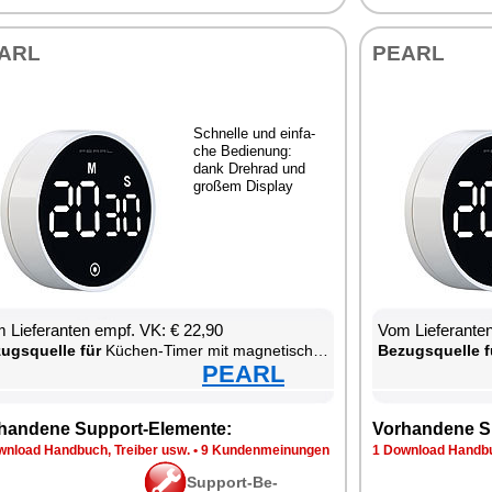
ARL
PEARL
Schnel­le und ein­fa­
che Be­die­nung:
dank Drehrad und
gro­ßem Dis­play
 Lie­fe­ran­ten empf. VK: € 22,90
Vom Lie­fe­ran­t
zugs­quel­le für
Kü­chen-Ti­mer mit ma­gne­ti­scher Be­fes­ti­gung
Be­zugs­quel­le f
PEARL
han­de­ne Sup­port-Ele­men­te:
Vor­han­de­ne S
n­load Hand­buch, Trei­ber usw.
•
9 Kun­den­mei­nun­gen
1 Down­load Hand­bu
Sup­port-Be­