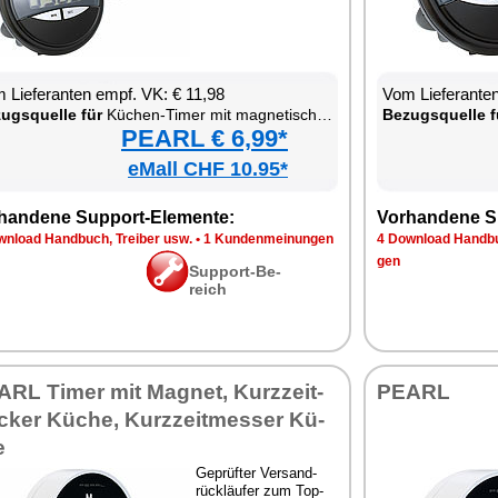
 Lie­fe­ran­ten empf. VK: € 11,98
Vom Lie­fe­ran­t
zugs­quel­le für
Kü­chen-Ti­mer mit ma­gne­ti­scher Be­fes­ti­gung
Be­zugs­quel­le f
PEARL € 6,99*
eMall CHF 10.95*
han­de­ne Sup­port-Ele­men­te:
Vor­han­de­ne S
n­load Hand­buch, Trei­ber usw.
•
1 Kun­den­mei­nun­gen
4 Down­load Hand­bu
gen
Sup­port-Be­
reich
RL Ti­mer mit Ma­gnet, Kurz­zeit­
PEARL
cker Kü­che, Kurz­zeit­mes­ser Kü­
e
Ge­prüf­ter Ver­sand­
rück­läu­fer zum Top-