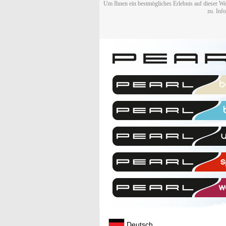
Um Ihnen ein bestmögliches Erlebnis auf dieser We
zu. Inf
Deutsch