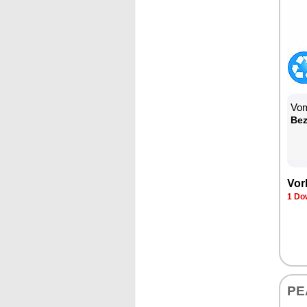
Vom
Be­
Vor­
1 Dow
PE