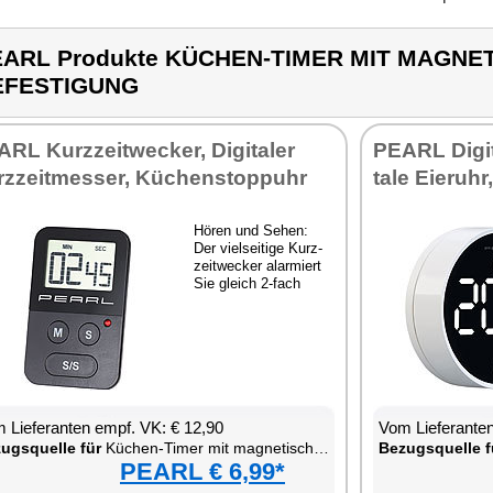
EARL Produkte KÜCHEN-TIMER MIT MAGNE
EFESTIGUNG
RL Kurz­zeit­we­cker, Di­gi­ta­ler
PEARL Di­gi­t
z­zeit­mes­ser, Kü­chen­stopp­uhr
ta­le Ei­er­uhr
Hö­ren und Se­hen:
Der viel­sei­ti­ge Kurz­
zeit­we­cker alar­miert
Sie gleich 2-fach
 Lie­fe­ran­ten empf. VK: € 12,90
Vom Lie­fe­ran­t
zugs­quel­le für
Kü­chen-Ti­mer mit ma­gne­ti­scher Be­fes­ti­gung
Be­zugs­quel­le f
PEARL € 6,99*