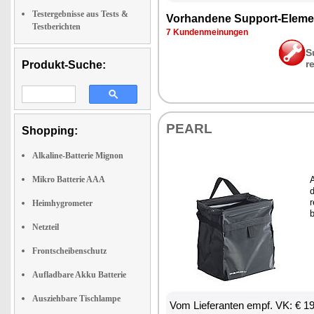
Testergebnisse aus Tests &
Vor­han­de­ne Sup­port-Ele­me
Testberichten
7 Kun­den­mei­nun­gen
S
r
Produkt-Suche:
PEARL
Shopping:
Alkaline-Batterie Mignon
Mikro Batterie AAA
A
d
r
Heimhygrometer
b
Netzteil
Frontscheibenschutz
Aufladbare Akku Batterie
Ausziehbare Tischlampe
Vom Lie­fe­ran­ten empf. VK: € 1