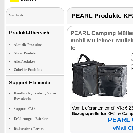
PEARL Produkte K
Startseite
PEARL Cam­ping Müll­e
Produkt-Übersicht:
mo­bil Müll­ei­mer, Müll­e
Aktuelle Produkte
to
Ältere Produkte
A
d
Alle Produkte
r
b
Zubehör Produkte
Support-Elemente:
Handbuch-, Treiber-, Video-
Downloads
Vom Lie­fe­ran­ten empf. VK: € 2
Support-FAQs
Be­zugs­quel­le für
KFZ- & Cam­ping-
PEARL €
Erfahrungen, Beiträge
eMall C
Diskussions-Forum