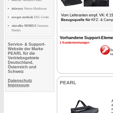
esoSAT
Satelliten-Finder
infactory
Wasser-Heizkissen
Vom Lie­fe­ran­ten empf. VK: € 1
newgen medicals
EKG Geräte
Be­zugs­quel­le für
KFZ- & Cam­ping-
simvalley MOBILE
Senioren-
Handys
Vor­han­de­ne Sup­port-Ele­me
1 Kun­den­mei­nun­gen
Service- & Support-
Website der Marke
S
PEARL für die
r
Vertriebsgebiete
Deutschland,
Österreich und
Schweiz
Datenschutz
PEARL
Impressum
A
d
r