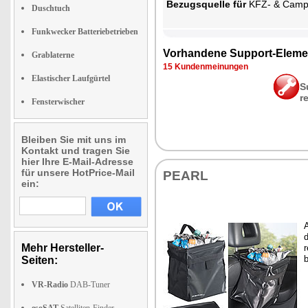
Be­zugs­quel­le für
KFZ- & Cam­ping-
Duschtuch
Funkwecker Batteriebetrieben
Vor­han­de­ne Sup­port-Ele­me
Grablaterne
15 Kun­den­mei­nun­gen
Elastischer Laufgürtel
S
r
Fensterwischer
Bleiben Sie mit uns im
Kontakt und tragen Sie
hier Ihre E-Mail-Adresse
für unsere HotPrice-Mail
PEARL
ein:
A
d
Mehr Hersteller-
r
b
Seiten:
VR-Radio
DAB-Tuner