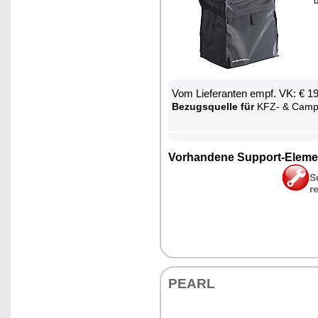
b
Vom Lie­fe­ran­ten empf. VK: € 1
Be­zugs­quel­le für
KFZ- & Cam­ping-
Vor­han­de­ne Sup­port-Ele­me
S
r
PEARL