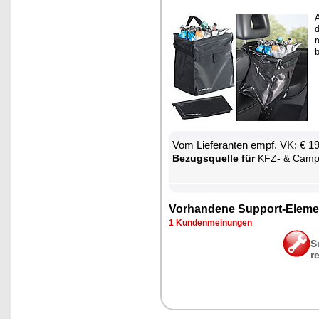
A
d
r
b
Vom Lie­fe­ran­ten empf. VK: € 1
Be­zugs­quel­le für
KFZ- & Cam­ping-
Vor­han­de­ne Sup­port-Ele­me
1 Kun­den­mei­nun­gen
S
r