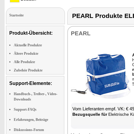
PEARL Produkte E
Startseite
PEARL
Produkt-Übersicht:
Aktuelle Produkte
Ältere Produkte
H
Alle Produkte
G
Zubehör Produkte
m
Support-Elemente:
S
Handbuch-, Treiber-, Video-
Downloads
Vom Lie­fe­ran­ten empf. VK: € 4
Support-FAQs
Be­zugs­quel­le für
Elek­tri­sche K
Erfahrungen, Beiträge
Diskussions-Forum