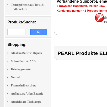
Vor­han­de­ne Sup­port-Ele­me
Testergebnisse aus Tests &
3 Down­load Hand­buch, Trei­ber usw.
Testberichten
Kun­den­mei­nun­gen
•
1 Pres­se­stim­m
S
r
Produkt-Suche:
Shopping:
PEARL Produkte E
Alkaline-Batterie Mignon
Mikro Batterie AAA
Heimhygrometer
Netzteil
Frontscheibenschutz
Aufladbare Akku Batterie
Ausziehbare Tischlampe