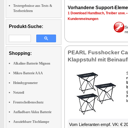
Testergebnisse aus Tests &
Vor­han­de­ne Sup­port-Ele­me
Testberichten
1 Down­load Hand­buch, Trei­ber usw.
Kun­den­mei­nun­gen
Produkt-Suche:
S
r
PEARL Fuss­ho­cker Cam
Shopping:
Klapp­stuhl mit Bein­auf­
Alkaline-Batterie Mignon
Mikro Batterie AAA
S
r
b
Heimhygrometer
b
g
Netzteil
K
k
Frontscheibenschutz
Aufladbare Akku Batterie
Ausziehbare Tischlampe
Vom Lie­fe­ran­ten empf. VK: € 2