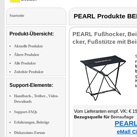
PEARL Produkte B
Startseite
PEARL Fuß­ho­cker, Bein
Produkt-Übersicht:
cker, Fuß­stüt­ze mit Bein
Aktuelle Produkte
Ältere Produkte
S
r
Alle Produkte
b
b
Zubehör Produkte
g
K
Support-Elemente:
k
Handbuch-, Treiber-, Video-
Downloads
Vom Lie­fe­ran­ten empf. VK: € 1
Support-FAQs
Be­zugs­quel­le für
Bein­auf­la­ge
PEARL 
Erfahrungen, Beiträge
eMall C
Diskussions-Forum