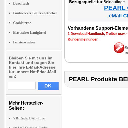
Be­zugs­quel­le für
Bein­auf­la­ge
Duschtuch
PEARL €
Funkwecker Batteriebetrieben
eMall C
Grablaterne
Vor­han­de­ne Sup­port-Ele­me
Elastischer Laufgürtel
1 Down­load Hand­buch, Trei­ber usw.
Kun­den­mei­nun­gen
Fensterwischer
S
r
Bleiben Sie mit uns im
Kontakt und tragen Sie
hier Ihre E-Mail-Adresse
für unsere HotPrice-Mail
ein:
PEARL Produkte B
Mehr Hersteller-
Seiten:
VR-Radio
DAB-Tuner