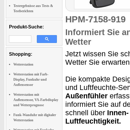
Testergebnisse aus Tests &
Testberichten
HPM-7158-91
Produkt-Suche:
Informiert Sie 
Wetter
Jetzt wissen Sie s
Shopping:
Wetter Sie erwarten
Wetterstation
Wetterstation mit Farb-
Die kompakte Design
Display, Funkuhr und
Außensensor
und Luftfeuchte-Se
Außenfühler
erfass
Wetterstation mit
Außensensor, VA-Farbdisplay
informiert Sie auf 
und Wetterprognose
schnell über
Innen-
Funk-Wanduhr mit digitaler
Luftfeuchtigkeit.
Wetterstation