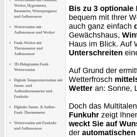
Wetterstation mit Funkuhr,
Wecker, Hygrometer,
Bis zu 3 optional
Barometer, Wetterprognose
bequem mit Ihrer W
und Außensensor
auch ganz einfach
Wetterstation mit
Außensensor und Wecker
Gewächshaus,
Win
Haus im Blick. Auf
Funk-Wecker mit
Thermometer und
Unterschreiten
eine
Außensensor
3D-Hologramm-Funk-
Auf Grund der ermit
Wetterstation
Wetterfrosch
mitte
Digitale Temperaturstation mit
Innen- und
Wetter
an: Sonne, 
Außenthermometer und
Funkuhr
Doch das Multitalen
Digitales Innen- & Außen-
Funk-Thermometer
Funkuhr
zeigt Ihne
weckt Sie auf Wun
Wetterstation mit Funkuhr
und Außensensor
der
automatischen 