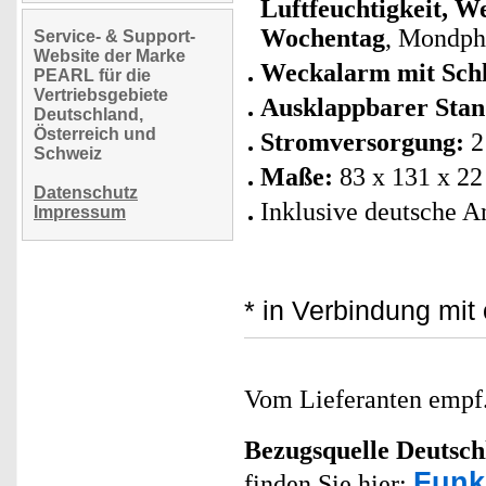
Luftfeuchtigkeit, W
Wochentag
, Mondph
Service- & Support-
Website der Marke
Weckalarm mit Sch
PEARL für die
Vertriebsgebiete
Ausklappbarer Sta
Deutschland,
Österreich und
Stromversorgung:
2 
Schweiz
Maße:
83 x 131 x 22 
Datenschutz
Inklusive deutsche A
Impressum
* in Verbindung mi
Vom Lieferanten emp
Bezugsquelle
Deutsch
Funk
finden Sie hier: