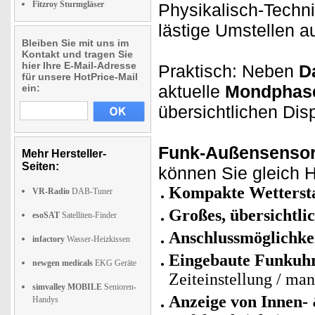
Fitzroy Sturmgläser
Physikalisch-Techni
lästige Umstellen a
Bleiben Sie mit uns im
Kontakt und tragen Sie
hier Ihre E-Mail-Adresse
Praktisch: Neben
D
für unsere HotPrice-Mail
aktuelle
Mondphas
ein:
übersichtlichen Dis
Funk-Außensenso
Mehr Hersteller-
Seiten:
können Sie gleich H
Kompakte Wettersta
VR-Radio
DAB-Tuner
Großes, übersichtl
esoSAT
Satelliten-Finder
Anschlussmöglichkei
infactory
Wasser-Heizkissen
Eingebaute Funkuh
newgen medicals
EKG Geräte
Zeiteinstellung / man
simvalley MOBILE
Senioren-
Anzeige von Innen-
Handys