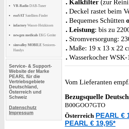
Kalkfilter
(zur Rein
VR-Radio
DAB-Tuner
Deckel rastet beim V
esoSAT
Satelliten-Finder
Bequemes Schütten
infactory
Wasser-Heizkissen
Leistung
: bis zu 220
newgen medicals
EKG Geräte
Stromversorgung: 23
simvalley MOBILE
Senioren-
Maße: 19 x 13 x 22 
Handys
Wasserkocher WSK-10
Service- & Support-
Website der Marke
PEARL für die
Vom Lieferanten emp
Vertriebsgebiete
Deutschland,
Österreich und
Bezugsquelle
Deutsch
Schweiz
B00GOO7GTO
Datenschutz
Impressum
PEARL € 1
Österreich
PEARL € 19,95*