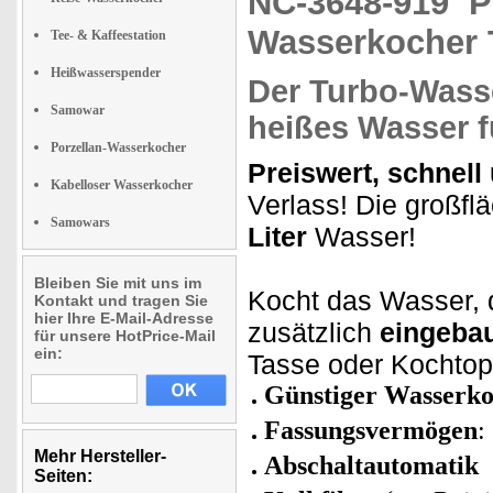
NC-3648-919
P
Wasserkocher 
Tee- & Kaffeestation
Heißwasserspender
Der Turbo-Wasse
Samowar
heißes Wasser f
Porzellan-Wasserkocher
Preiswert, schnell
Kabelloser Wasserkocher
Verlass! Die großfl
Samowars
Liter
Wasser!
Bleiben Sie mit uns im
Kocht das Wasser, 
Kontakt und tragen Sie
hier Ihre E-Mail-Adresse
zusätzlich
eingebau
für unsere HotPrice-Mail
ein:
Tasse oder Kochtop
Günstiger Wasserko
Fassungsvermögen
:
Mehr Hersteller-
Abschaltautomatik
Seiten: