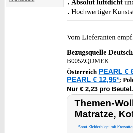
Absolut luftdicht
und
Hochwertiger Kunststo
Vom Lieferanten emp
Bezugsquelle
Deutsch
B005ZQDMEK
PEARL € 6
Österreich
PEARL € 12,95*
;
Po
Nur € 2,23 pro Beutel.
Themen-Wolk
Matratze, Ko
Samt-Kleiderbügel mit Krawatte