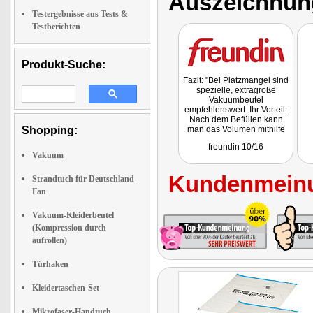
Auszeichnun
Testergebnisse aus Tests &
Testberichten
Produkt-Suche:
Fazit: "Bei Platzmangel sind
spezielle, extragroße
Vakuumbeutel
empfehlenswert. Ihr Vorteil:
Nach dem Befüllen kann
Shopping:
man das Volumen mithilfe
eines Staubsaugers auf 75
freundin 10/16
Prozent reduzieren."
Vakuum
Kundenmeinu
Strandtuch für Deutschland-
Fan
Vakuum-Kleiderbeutel
(Kompression durch
aufrollen)
Türhaken
Kleidertaschen-Set
Mikrofaser-Handtuch