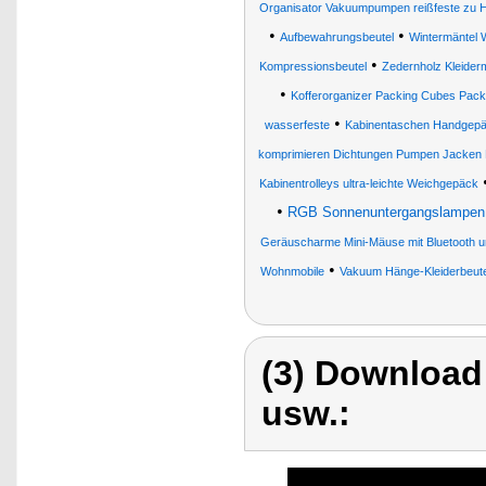
Organisator Vakuumpumpen reißfeste zu H
•
•
Aufbewahrungsbeutel
Wintermäntel W
•
Kompressionsbeutel
Zedernholz Kleide
•
Kofferorganizer Packing Cubes Pack
•
wasserfeste
Kabinentaschen Handgepäc
komprimieren Dichtungen Pumpen Jacken Mo
Kabinentrolleys ultra-leichte Weichgepäck
•
RGB Sonnenuntergangslampen 
Geräuscharme Mini-Mäuse mit Bluetooth 
•
Wohnmobile
Vakuum Hänge-Kleiderbeute
(3) Download
usw.: