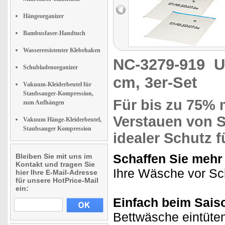
Hängeorganizer
Bambusfaser-Handtuch
Wasserresistenter Klebehaken
NC-3279-919
U
Schubladenorganizer
cm, 3er-Set
Vakuum-Kleiderbeutel für
Staubsauger-Kompression,
Für bis zu
75% m
zum Aufhängen
Verstauen
von S
Vakuum Hänge-Kleiderbeutel,
Staubsauger Kompression
idealer Schutz
f
Schaffen Sie mehr 
Bleiben Sie mit uns im
Kontakt und tragen Sie
Ihre Wäsche vor Sc
hier Ihre E-Mail-Adresse
für unsere HotPrice-Mail
ein:
Einfach beim Sais
Bettwäsche eintüte