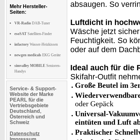
absaugen. So verri
Mehr Hersteller-
Seiten:
Luftdicht in hochw
VR-Radio
DAB-Tuner
Wäsche jetzt siche
esoSAT
Satelliten-Finder
Feuchtigkeit. So kö
infactory
Wasser-Heizkissen
oder auf dem Dachb
newgen medicals
EKG Geräte
Ideal auch für die
simvalley MOBILE
Senioren-
Handys
Skifahr-Outfit nehm
Große Beutel im 3er
Service- & Support-
Wiederverwendbar
Website der Marke
PEARL für die
oder Gepäck
Vertriebsgebiete
Deutschland,
Universal-Vakuumve
Österreich und
eintüten und Luft a
Schweiz
Praktischer Schnell
Datenschutz
Impressum