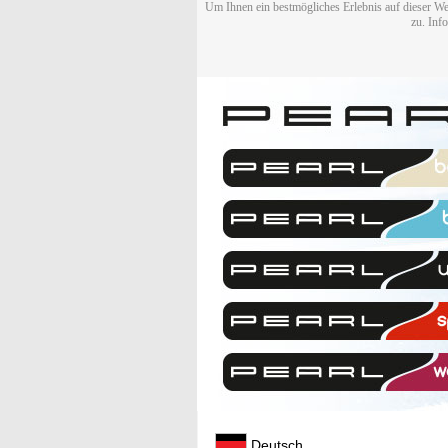
Um Ihnen ein bestmögliches Erlebnis auf dieser We
zu. Inf
Deutsch