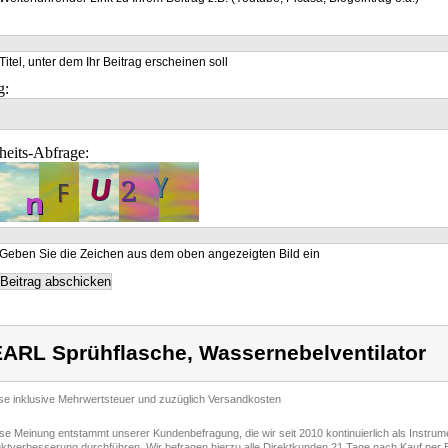
Titel, unter dem Ihr Beitrag erscheinen soll
g:
heits-Abfrage:
Geben Sie die Zeichen aus dem oben angezeigten Bild ein
ARL Sprühflasche, Wassernebelventilator
ise inklusive Mehrwertsteuer und zuzüglich Versandkosten
ese Meinung entstammt unserer Kundenbefragung, die wir seit 2010 kontinuierlich als Instru
ktverbesserung durchführen. Wir befragen hierzu alle Direktkunden 21 Tage nach Kauf per E