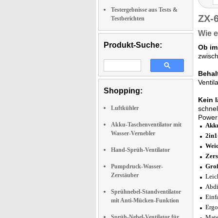
Testergebnisse aus Tests &
ZX-
Testberichten
Wie e
Produkt-Suche:
Ob im
zwisc
Behal
Ventil
Shopping:
Kein 
Luftkühler
schnel
Power
Akku-Taschenventilator mit
Akku
Wasser-Vernebler
2in1
Weic
Hand-Sprüh-Ventilator
Zers
Groß
Pumpdruck-Wasser-
Zerstäuber
Leic
Abdi
Sprühnebel-Standventilator
Einf
mit Anti-Mücken-Funktion
Ergo
Sprüh-Nebel-Ventilator für
Mate