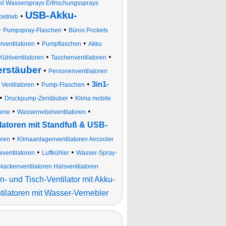
l Wassersprays Erfrischungssprays
USB-Akku-
•
betrieb
•
•
Pumpspray-Flaschen
Büros Pockets
•
•
ventilatoren
Pumpflaschen
Akku
•
•
ühlventilatoren
Taschenventilatoren
rstäuber
•
Personenventilatoren
•
•
3in1-
Ventilatoren
Pump-Flaschen
•
•
Druckpump-Zerstäuber
Klima mobile
•
•
bene
Wassernebelventilatoren
latoren mit Standfuß & USB-
•
oren
Klimaanlagenventilatoren Aircooler
•
•
iventilatoren
Luftkühler
Wasser-Spray-
Nackenventilatoren Halsventilatoren
- und Tisch-Ventilator mit Akku-
ilatoren mit Wasser-Vernebler