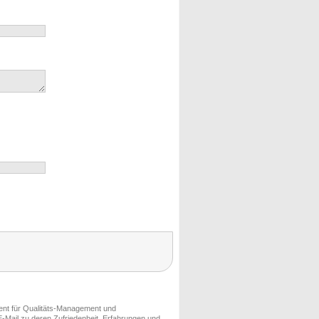
ment für Qualitäts-Management und
-Mail zu deren Zufriedenheit, Erfahrungen und