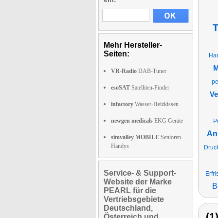
T
Mehr Hersteller-
Seiten:
Han
M
VR-Radio
DAB-Tuner
pe
esoSAT
Satelliten-Finder
Ve
infactory
Wasser-Heizkissen
newgen medicals
EKG Geräte
P
An
simvalley MOBILE
Senioren-
Handys
Druck
Service- & Support-
Erfr
Website der Marke
B
PEARL für die
Vertriebsgebiete
Deutschland,
(1
Österreich und