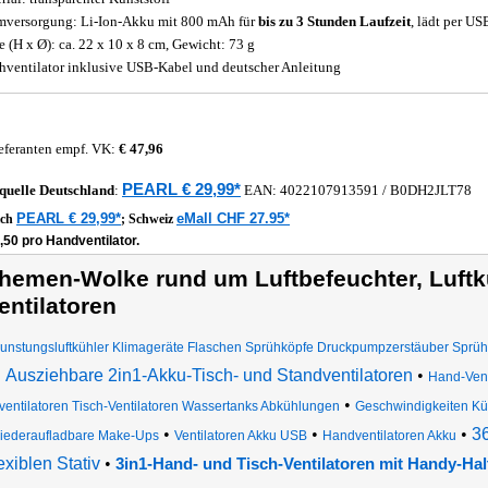
mversorgung: Li-Ion-Akku mit 800 mAh für
bis zu 3 Stunden Laufzeit
, lädt per US
 (H x Ø): ca. 22 x 10 x 8 cm, Gewicht: 73 g
hventilator inklusive USB-Kabel und deutscher Anleitung
eferanten empf. VK:
€ 47,96
PEARL € 29,99*
quelle
Deutschland
:
EAN:
4022107913591
/ B0DH2JLT78
PEARL € 29,99*
eMall CHF 27.95*
ich
;
Schweiz
,50 pro Handventilator.
hemen-Wolke rund um Luftbefeuchter, Luftkü
entilatoren
unstungsluftkühler Klimageräte Flaschen Sprühköpfe Druckpumpzerstäuber Sprü
Ausziehbare 2in1-Akku-Tisch- und Standventilatoren
•
Hand-Vent
•
ventilatoren Tisch-Ventilatoren Wassertanks Abkühlungen
Geschwindigkeiten K
•
•
•
3
iederaufladbare Make-Ups
Ventilatoren Akku USB
Handventilatoren Akku
lexiblen Stativ
•
3in1-Hand- und Tisch-Ventilatoren mit Handy-Ha