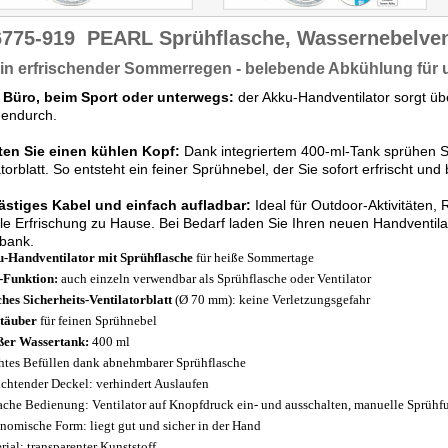
6775-919
PEARL Sprühflasche, Wassernebelven
in erfrischender Sommerregen - belebende Abkühlung für
 Büro, beim Sport oder unterwegs:
der Akku-Handventilator sorgt übe
hendurch.
ten Sie einen kühlen Kopf:
Dank integriertem 400-ml-Tank sprühen Si
atorblatt. So entsteht ein feiner Sprühnebel, der Sie sofort erfrischt und 
lästiges Kabel und einfach aufladbar:
Ideal für Outdoor-Aktivitäten, 
le Erfrischung zu Hause. Bei Bedarf laden Sie Ihren neuen Handventi
bank.
-Handventilator mit Sprühflasche
für heiße Sommertage
-Funktion:
auch einzeln verwendbar als Sprühflasche oder Ventilator
hes Sicherheits-Ventilatorblatt
(Ø 70 mm): keine Verletzungsgefahr
täuber
für feinen Sprühnebel
er Wassertank:
400 ml
htes Befüllen dank abnehmbarer Sprühflasche
chtender Deckel: verhindert Auslaufen
ache Bedienung: Ventilator auf Knopfdruck ein- und ausschalten, manuelle Sprühf
nomische Form: liegt gut und sicher in der Hand
rial: transparenter Kunststoff