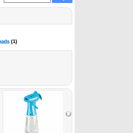
oads
(1)