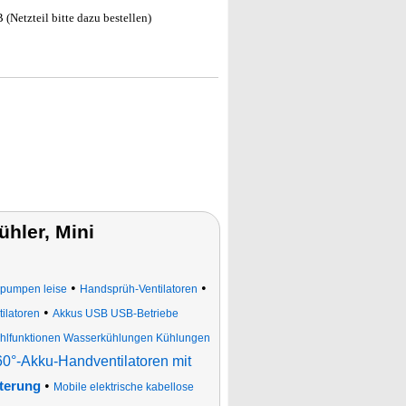
B (Netzteil bitte dazu bestellen)
hler, Mini
•
•
hpumpen leise
Handsprüh-Ventilatoren
•
ilatoren
Akkus USB USB-Betriebe
ühlfunktionen Wasserkühlungen Kühlungen
60°-Akku-Handventilatoren mit
•
lterung
Mobile elektrische kabellose