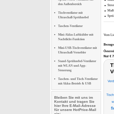
den Außenbereich
Stro
Maße
Tischventilator mit
Sprü
Ultraschall-Sprühnebel
Taschen-Ventilator
Mini-Akku-Luftkühler mit
Vom Li
Nachtlicht-Funktion
Bezugs
Mini-USB-Tischventilator mit
Österre
Ultraschall-Vernebler
Nur € 7
Stand-Sprühnebel-Ventilator
T
mit WLAN und App-
Steuerung
V
Taschen- und Tisch-Ventilator
Verd
mit Akku-Betrieb & USB
Tisch
Bleiben Sie mit uns im
Kontakt und tragen Sie
w
hier Ihre E-Mail-Adresse
f
für unsere HotPrice-Mail
ein: