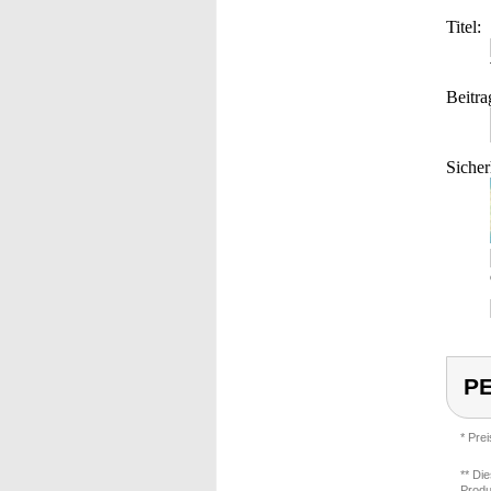
Titel:
Beitra
Sicher
PE
* Pre
** Di
Produ