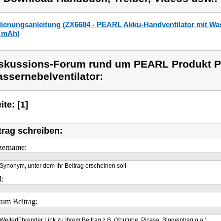
ienungsanleitung (ZX6684 - PEARL Akku-Handventilator mit Was
 mAh)
skussions-Forum rund um PEARL Produkt P
ssernebelventilator:
ite: [1]
trag schreiben:
zername:
Synonym, unter dem Ihr Beitrag erscheinen soll
l:
um Beitrag:
Weiterführender Link zu Ihrem Beitrag z.B. (Youtube, Picasa, Blogeintrag o.a.)