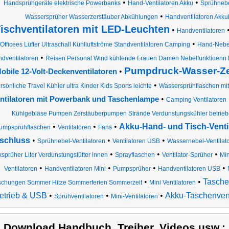
•
•
Handsprühgeräte elektrische Powerbanks
Hand-Ventilatoren Akku
Sprühnebe
•
Wassersprüher Wasserzerstäuber Abkühlungen
Handventilatoren Akku
ischventilatoren mit LED-Leuchten
•
Handventilatoren
•
Officees Lüfter Ultraschall Kühlluftströme Standventilatoren Camping
Hand-Nebel
•
dventilatoren
Reisen Personal Wind kühlende Frauen Damen Nebelfunktioenn K
Pumpdruck-Wasser-Ze
•
obile 12-Volt-Deckenventilatoren
•
rsönliche Travel Kühler ultra Kinder Kids Sports leichte
Wassersprühflaschen mit 
•
ntilatoren mit Powerbank und Taschenlampe
Camping Ventilatoren
Kühlgebläse Pumpen Zerstäuberpumpen Strände Verdunstungskühler betrie
•
•
•
Akku-Hand- und Tisch-Venti
umpsprühflaschen
Ventilatoren
Fans
schluss
•
•
•
Sprühnebel-Ventilatoren
Ventilatoren USB
Wassernebel-Ventilat
•
•
•
sprüher Liter Verdunstungslüfter innen
Sprayflaschen
Ventilator-Sprüher
Min
•
•
•
•
Ventilatoren
Handventilatoren Mini
Pumpsprüher
Handventilatoren USB
•
•
Taschen
ischungen Sommer Hitze Sommerferien Sommerzeit
Mini Ventilatoren
etrieb & USB
•
•
•
Akku-Taschenvent
Sprühventilatoren
Mini-Ventilatoren
) Download Handbuch, Treiber, Videos usw.: