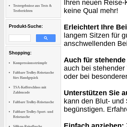
Ihren neuen Reise-K
Testergebnisse aus Tests &
keine Qual mehr!
Testberichten
Erleichtert Ihre Be
Produkt-Suche:
langem Sitzen für g
anschwellenden Be
Shopping:
Auch für stehende
Kompressionsstrümpfe
auch bei stehender T
Faltbare Trolley-Reisetasche
oder bei besondere
fürs Handgepäck
TSA-Kofferschloss mit
Unterstützen Sie a
Zahlencode
kann den Blut- und 
Faltbare Trolley-Reisetasche
begünstigen. Erfah
Faltbare Trolley-Sport- und
Reisetasche
Einfach anziehen:
Silikon-Reiseflasche,