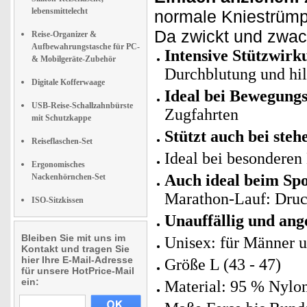
lebensmittelecht
normale Kniestrümp
Da zwickt und zwack
Reise-Organizer &
Aufbewahrungstasche für PC-
Intensive Stützwir
& Mobilgeräte-Zubehör
Durchblutung und hi
Digitale Kofferwaage
Ideal bei Bewegung
USB-Reise-Schallzahnbürste
Zugfahrten
mit Schutzkappe
Stützt auch bei steh
Reiseflaschen-Set
Ideal bei besonderen
Ergonomisches
Auch ideal beim Sp
Nackenhörnchen-Set
Marathon-Lauf: Druck
ISO-Sitzkissen
Unauffällig und ang
Bleiben Sie mit uns im
Unisex: für Männer u
Kontakt und tragen Sie
hier Ihre E-Mail-Adresse
Größe L (43 - 47)
für unsere HotPrice-Mail
ein:
Material: 95 % Nylon