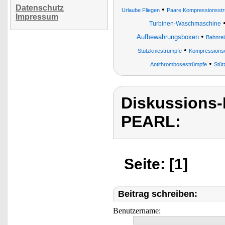
Datenschutz
•
Urlaube Fliegen
Paare Kompressionsstr
Impressum
Turbinen-Waschmaschine
•
Aufbewahrungsboxen
Bahnrei
•
Stützkniestrümpfe
Kompressionse
•
Antithrombosestrümpfe
Stüt
Diskussions
PEARL:
Seite: [1]
Beitrag schreiben:
Benutzername: