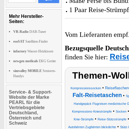
Maße Ferse bis Bund
1 Paar Reise-Strümp
Mehr Hersteller-
Seiten:
VR-Radio
DAB-Tuner
Vom Lieferanten emp
esoSAT
Satelliten-Finder
Bezugsquelle
Deutsch
infactory
Wasser-Heizkissen
Reis
finden Sie hier:
newgen medicals
EKG Geräte
simvalley MOBILE
Senioren-
Themen-Wolk
Handys
•
Reiseflaschen
Kompressionssocken
Service- & Support-
Falt-Reisetaschen
•
Sp
Website der Marke
PEARL für die
Handgepäck Flugreisen medizinische G
Vertriebsgebiete
•
Kompressions-Kniestrümpfe
Socken
Deutschland,
Österreich und
•
Knie-Strümpfe
Reise-Stützstrümpfe
Schweiz
•
Autofahrten Zugfahrten blickdichte
Stütz-