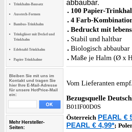
abbaubar.
Trinkhalm-Bausatz
100 Papier-Trinkha
Ausstech-Formen
4 Farb-Kombinatio
Bambus-Trinkhalm
Bedruckt mit lebens
Trinkgläser mit Deckel und
Stabil und haltbar
Trinkhalm
Biologisch abbaubar
Edelstahl-Trinkhalm
Maße je Halm (Ø x H
Papier-Trinkhalme
Bleiben Sie mit uns im
Kontakt und tragen Sie
Vom Lieferanten emp
hier Ihre E-Mail-Adresse
für unsere HotPrice-Mail
ein:
Bezugsquelle
Deutsch
B01IF00D0S
PEARL € 5
Österreich
Mehr Hersteller-
PEARL € 4,99*
;
Pole
Seiten: