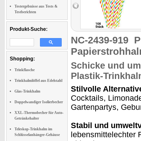
Testergebnisse aus Tests &
Testberichten
Produkt-Suche:
NC-2439-919
P
Papierstrohhal
Shopping:
Schicke und umw
Trinkflasche
Plastik-Trinkha
Trinkhalmlöffel aus Edelstahl
Stilvolle Alternati
Glas-Trinkhalm
Cocktails, Limonade
Doppelwandiger Isolierbecher
Gartenpartys, Gebur
XXL-Thermobecher für Auto-
Getränkehalter
Stabil und umweltv
Teleskop-Trinkhalm im
lebensmittelechter 
Schlüsselanhänger-Gehäuse