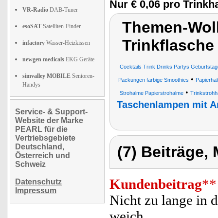
Nur € 0,06 pro Trinkh
VR-Radio
DAB-Tuner
Themen-Wolk
esoSAT
Satelliten-Finder
Trinkflasche
infactory
Wasser-Heizkissen
newgen medicals
EKG Geräte
Cocktails Trink Drinks Partys Geburtsta
simvalley MOBILE
Senioren-
•
Packungen farbige Smoothies
Papierha
Handys
•
Strohalme Papierstrohalme
Trinkstroh
Taschenlampen mit Ar
Service- & Support-
Website der Marke
PEARL für die
Vertriebsgebiete
Deutschland,
(7) Beiträge,
Österreich und
Schweiz
Kundenbeitrag
**
Datenschutz
Impressum
Nicht zu lange in d
weich.