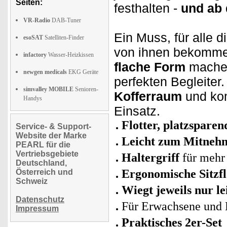
Seiten:
festhalten -
und ab 
VR-Radio
DAB-Tuner
Ein Muss, für alle 
esoSAT
Satelliten-Finder
von ihnen bekomm
infactory
Wasser-Heizkissen
flache Form
machen
newgen medicals
EKG Geräte
perfekten Begleiter
simvalley MOBILE
Senioren-
Kofferraum
und ko
Handys
Einsatz.
Flotter, platzspare
Service- & Support-
Website der Marke
Leicht zum Mitneh
PEARL für die
Vertriebsgebiete
Haltergriff
für mehr 
Deutschland,
Ergonomische Sitzfl
Österreich und
Schweiz
Wiegt jeweils nur le
Datenschutz
Für Erwachsene und 
Impressum
Praktisches 2er-Set