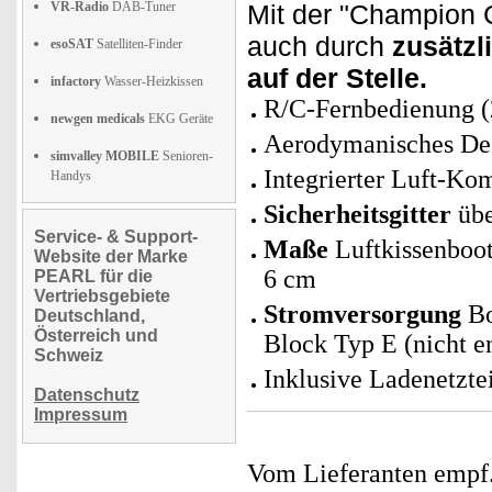
VR-Radio
DAB-Tuner
Mit der "Champion 
auch durch
zusätzl
esoSAT
Satelliten-Finder
auf der Stelle.
infactory
Wasser-Heizkissen
R/C-Fernbedienung (
newgen medicals
EKG Geräte
Aerodymanisches Desi
simvalley MOBILE
Senioren-
Integrierter Luft-Ko
Handys
Sicherheitsgitter
übe
Service- & Support-
Maße
Luftkissenboot
Website der Marke
6 cm
PEARL für die
Vertriebsgebiete
Stromversorgung
Bo
Deutschland,
Österreich und
Block Typ E (nicht e
Schweiz
Inklusive Ladenetzte
Datenschutz
Impressum
Vom Lieferanten emp