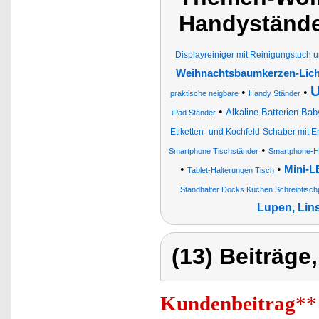
Handystände
Displayreiniger mit Reinigungstuch
Weihnachtsbaumkerzen-Lich
U
•
•
praktische neigbare
Handy Ständer
•
Alkaline Batterien Bab
iPad Ständer
Etiketten- und Kochfeld-Schaber mit E
•
Smartphone Tischständer
Smartphone-Ha
•
•
Mini-L
Tablet-Halterungen Tisch
Standhalter Docks Küchen Schreibtischpl
Lupen, Lins
(13) Beiträge
Kundenbeitrag
**