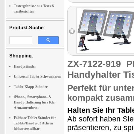
Testergebnisse aus Tests &
Testberichten
Produkt-Suche:
Shopping:
ZX-7122-919
P
Handyständer
Handyhalter Ti
Universal-Tablet-Schwenkarm
Perfekt für unte
Tablet-Klapp-Ständer
kompakt zusam
iPhone-, Smartphone- &
Handy-Halterung fürs Kfz-
Armaturenbrett
Halten Sie Ihr Tabl
Ab sofort haben Sie
Faltbare Tablet Ständer für
Tablets/Handys, 3 Achsen
präsentieren, zu spi
höhenverstellbar