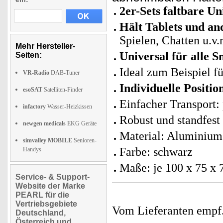
2er-Sets faltbare U
Hält Tablets und an
Spielen, Chatten u.v.
Mehr Hersteller-
Universal für alle 
Seiten:
Ideal zum Beispiel fü
VR-Radio
DAB-Tuner
Individuelle Positio
esoSAT
Satelliten-Finder
Einfacher Transport: 
infactory
Wasser-Heizkissen
Robust und standfest
newgen medicals
EKG Geräte
Material: Aluminium
simvalley MOBILE
Senioren-
Farbe: schwarz
Handys
Maße: je 100 x 75 x 
Service- & Support-
Website der Marke
PEARL für die
Vertriebsgebiete
Vom Lieferanten emp
Deutschland,
Österreich und