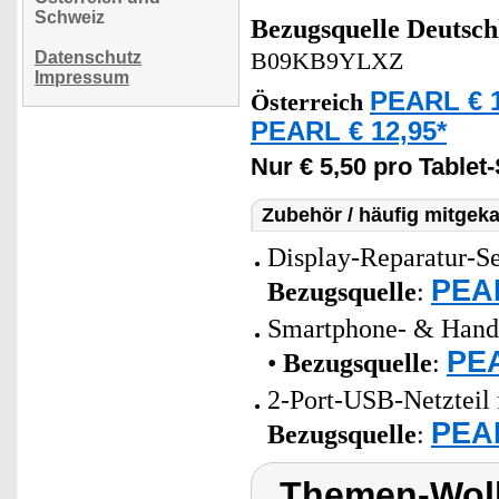
Schweiz
Bezugsquelle
Deutsch
Datenschutz
B09KB9YLXZ
Impressum
PEARL € 1
Österreich
PEARL € 12,95*
Nur € 5,50 pro Tablet
Zubehör / häufig mitgeka
Display-Reparatur-Se
PEAR
Bezugsquelle
:
Smartphone- & Handy
PEA
•
Bezugsquelle
:
2-Port-USB-Netzteil 
PEAR
Bezugsquelle
:
Themen-Wolk