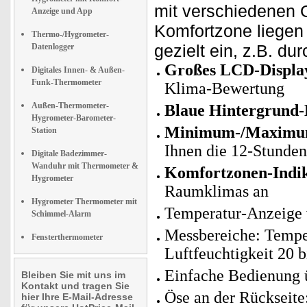
mit verschiedenen 
Anzeige und App
Komfortzone liegen 
Thermo-/Hygrometer-
gezielt ein, z.B. dur
Datenlogger
Großes LCD-Displa
Digitales Innen- & Außen-
Funk-Thermometer
Klima-Bewertung
Außen-Thermometer-
Blaue Hintergrund-
Hygrometer-Barometer-
Minimum-/Maximum
Station
Ihnen die 12-Stunde
Digitale Badezimmer-
Wanduhr mit Thermometer &
Komfortzonen-Indi
Hygrometer
Raumklimas an
Hygrometer Thermometer mit
Temperatur-Anzeige 
Schimmel-Alarm
Messbereiche: Temper
Fensterthermometer
Luftfeuchtigkeit 20 
Einfache Bedienung ü
Bleiben Sie mit uns im
Kontakt und tragen Sie
Öse an der Rückseit
hier Ihre E-Mail-Adresse