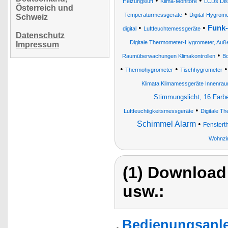
•
•
Heizungsluft
Klima-Monitore
LCDs Dis
Österreich und
•
Temperaturmessgeräte
Digital-Hygrome
Schweiz
•
•
Funk-
digital
Luftfeuchtemessgeräte
Datenschutz
Digitale Thermometer-Hygrometer, Au
Impressum
•
Raumüberwachungen Klimakontrollen
Bo
•
•
Thermohygrometer
Tischhygrometer
Klimata Klimamessgeräte Innenrau
Stimmungslicht, 16 Farb
•
Luftfeuchtigkeitsmessgeräte
Digitale T
Schimmel Alarm
•
Fenstert
Wohnzim
(1) Download
usw.:
Bedienungsanle