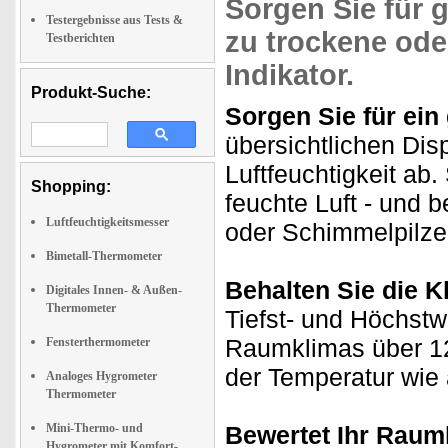
Sorgen Sie für
Testergebnisse aus Tests &
zu trockene ode
Testberichten
Indikator.
Produkt-Suche:
Sorgen Sie für ei
übersichtlichen Dis
Luftfeuchtigkeit ab
Shopping:
feuchte Luft - und b
Luftfeuchtigkeitsmesser
oder Schimmelpilze
Bimetall-Thermometer
Behalten Sie die K
Digitales Innen- & Außen-
Thermometer
Tiefst- und Höchstw
Raumklimas über 12 
Fensterthermometer
der Temperatur wie 
Analoges Hygrometer
Thermometer
Mini-Thermo- und
Bewertet Ihr Raum
Hygrometer mit Komfort-