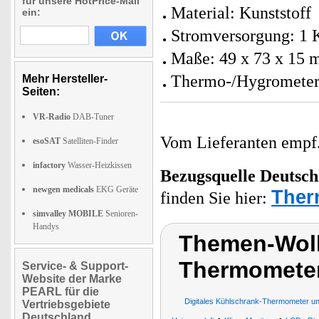
für unsere HotPrice-Mail
Material: Kunststoff
ein:
Stromversorgung: 1 
Maße: 49 x 73 x 15 
Thermo-/Hygrometer 
Mehr Hersteller-
Seiten:
VR-Radio
DAB-Tuner
Vom Lieferanten emp
esoSAT
Satelliten-Finder
infactory
Wasser-Heizkissen
Bezugsquelle
Deutsch
newgen medicals
EKG Geräte
Ther
finden Sie hier:
simvalley MOBILE
Senioren-
Handys
Themen-Wolk
Thermometer
Service- & Support-
Website der Marke
PEARL für die
Digitales Kühlschrank-Thermometer u
Vertriebsgebiete
Deutschland,