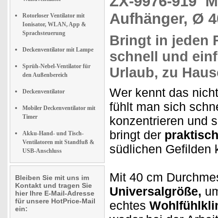
ZX-9976-919
M
Aufhänger, Ø 
Rotorloser Ventilator mit
Ionisator, WLAN, App &
Sprachsteuerung
Bringt in jeden
Deckenventilator mit Lampe
schnell und ein
Sprüh-Nebel-Ventilator für
Urlaub, zu Haus
den Außenbereich
Wer kennt das nich
Deckenventilator
fühlt man sich schn
Mobiler Deckenventilator mit
Timer
konzentrieren und s
bringt der
praktisc
Akku-Hand- und Tisch-
Ventilatoren mit Standfuß &
südlichen Gefilden
USB-Anschluss
Mit 40 cm Durchmes
Bleiben Sie mit uns im
Kontakt und tragen Sie
Universalgröße,
um
hier Ihre E-Mail-Adresse
für unsere HotPrice-Mail
echtes
Wohlfühlkl
ein: