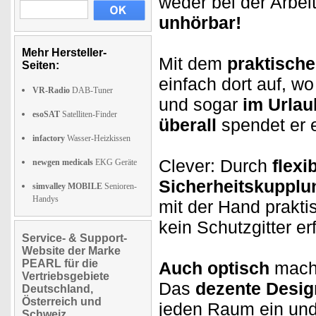
weder bei der Arbei
unhörbar!
Mehr Hersteller-
Mit dem
praktisch
Seiten:
einfach dort auf, w
VR-Radio
DAB-Tuner
und sogar
im Urlau
esoSAT
Satelliten-Finder
überall
spendet er 
infactory
Wasser-Heizkissen
Clever: Durch
flexi
newgen medicals
EKG Geräte
Sicherheitskupplu
simvalley MOBILE
Senioren-
Handys
mit der Hand prakti
kein Schutzgitter erf
Service- & Support-
Website der Marke
PEARL für die
Auch optisch
macht
Vertriebsgebiete
Das
dezente Desig
Deutschland,
Österreich und
jeden Raum ein un
Schweiz