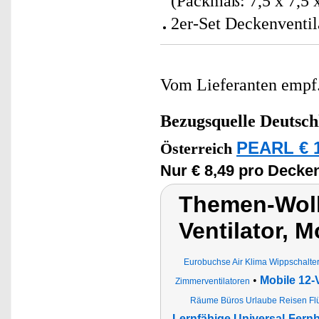
(Packmaß: 7,5 x 7,5 
2er-Set Deckenventil
Vom Lieferanten emp
Bezugsquelle
Deutsch
PEARL € 1
Österreich
Nur € 8,49 pro Decken
Themen-Wolk
Ventilator, M
Eurobuchse Air Klima Wippschalter
•
Mobile 12-
Zimmerventilatoren
Räume Büros Urlaube Reisen Flü
Lernfähige Universal-Fer