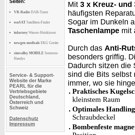
Seiten:
Mit
3 x Kreuz- und
häufigsten Reparat
VR-Radio
DAB-Tuner
Sogar im Dunkeln ar
esoSAT
Satelliten-Finder
Taschenlampe
mit 
infactory
Wasser-Heizkissen
newgen medicals
EKG Geräte
Durch das
Anti-Rut
simvalley MOBILE
Senioren-
besonders griffig. 
Handys
Dadurch sitzen die
sind die Bits selbs
Service- & Support-
Website der Marke
immer, wo sie hing
PEARL für die
Praktisches Kugels
Vertriebsgebiete
Deutschland,
kleinstem Raum
Österreich und
Schweiz
Optimales Handling
Schraubdeckel
Datenschutz
Impressum
Bombenfeste magnet