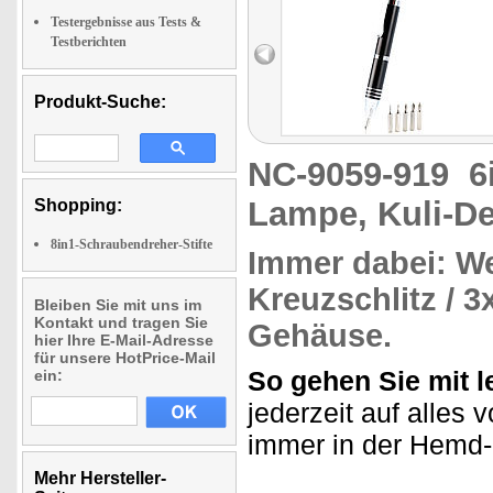
Testergebnisse aus Tests &
Testberichten
Produkt-Suche:
NC-9059-919
6
Lampe, Kuli-D
Shopping:
8in1-Schraubendreher-Stifte
Immer dabei:
We
Kreuzschlitz / 3
Bleiben Sie mit uns im
Kontakt und tragen Sie
Gehäuse.
hier Ihre E-Mail-Adresse
für unsere HotPrice-Mail
So gehen Sie mit 
ein:
jederzeit auf alles
immer in der Hemd-
Mehr Hersteller-