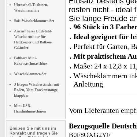
Einsatz bestens gee
Ultraschall-Turbinen-
rosten nicht - idea
Waschmaschine
Sie lange Freude an
Soft-Wäscheklammer-Set
96 Stück in 3 Farbe
Ausziehbarer Edelstahl-
Ideal geeignet für 
Wäschetrockner für
Heizkörper und Balkon-
Perfekt für Garten,
Geländer
Mit praktischem A
Faltbare Mini-
Reisewaschmaschine
Maße: 24 x 12,8 x 1
Wäscheklammer-Set
Wäscheklammern ink
Anleitung
3 Etagen Wäscheständer mit
Rollen, 30 m Trockenstange,
klappbar
Mini-USB-
Vom Lieferanten emp
Handnähmaschinen
Bezugsquelle
Deutsch
Bleiben Sie mit uns im
Kontakt und tragen Sie
B0F8QXG2YF