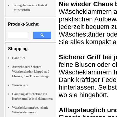
Nie wieder Chaos
Testergebnisse aus Tests &
Wäscheklammern au
Testberichten
praktischen Aufbew
Produkt-Suche:
jederzeit bequem zu
Wäscheständer ode
Sie alles kompakt a
Shopping:
Sicherer Griff bei
Handtuch
feine Blusen oder e
Ausziehbarer Scheren
Wäscheklammern halt
Wäscheständer, klappbar, 6
Ebenen, 8 m Trockenstange
Dank kräftiger Fede
Wäschenetz
hinterlassen. Selbs
wo sie hingehört.
Camping-Wäscheleine mit
Kurbel und Wäscheklammern
Wäscheklammerbeutel mit
Alltagstauglich un
Wäscheklammern