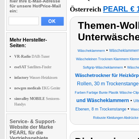
hier Ihre E-Mail-Adresse
für unsere HotPrice-Mail
PEARL € 1
Österreich
ein:
Themen-Wolk
Unterwäsche
Mehr Hersteller-
Seiten:
•
Wäscheklammern
Wäscheklammern
VR-Radio
DAB-Tuner
Wäscheleinen Trocknen Klammern Klem
•
esoSAT
Satelliten-Finder
Softgrip-Wäscheklammern
Wäsche
Wäschetrockner für Heizkörp
infactory
Wasser-Heizkissen
Rollen, 30 m Trockenstange
newgen medicals
EKG Geräte
Farben Farbige Bunte Plastik Wäsche-Cl
simvalley MOBILE
Senioren-
und Wäscheklammern
•
Ult
Handys
•
Ebenen, 8 m Trockenstange
Wasch
Robuste Kleidungen Abdrücke S
Service- & Support-
Website der Marke
PEARL für die
Vertriebsgebiete