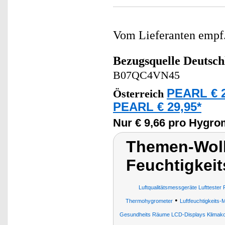
Vom Lieferanten emp
Bezugsquelle
Deutsch
B07QC4VN45
PEARL € 2
Österreich
PEARL € 29,95*
Nur € 9,66 pro Hygro
Themen-Wolk
Feuchtigkei
Luftqualitätsmessgeräte Luftteste
•
Thermohygrometer
Luftfeuchtigkeits-
Gesundheits Räume LCD-Displays Klimakon