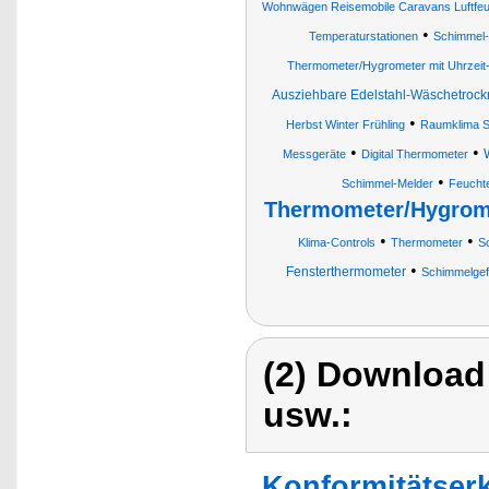
Wohnwägen Reisemobile Caravans Luftfeuc
•
Temperaturstationen
Schimmel
Thermometer/Hygrometer mit Uhrzeit
Ausziehbare Edelstahl-Wäschetrockn
•
Herbst Winter Frühling
Raumklima 
•
•
Messgeräte
Digital Thermometer
•
Schimmel-Melder
Feucht
Thermometer/Hygrom
•
•
Klima-Controls
Thermometer
S
•
Fensterthermometer
Schimmelgef
(2) Download
usw.:
Konformitätser