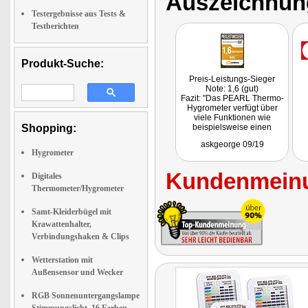
Auszeichnun
Testergebnisse aus Tests &
Testberichten
Produkt-Suche:
Preis-Leistungs-Sieger
Note: 1,6 (gut)
Fazit: "Das PEARL Thermo-
Hygrometer verfügt über
viele Funktionen wie
Shopping:
beispielsweise einen
Schimmelalarm und die
askgeorge 09/19
Aufzeichnung der
Hygrometer
Luftfeuchtigkeit der letzten
12 Stunden."
Kundenmeinu
Digitales
Thermometer/Hygrometer
Samt-Kleiderbügel mit
Krawattenhalter,
Verbindungshaken & Clips
Wetterstation mit
Außensensor und Wecker
RGB Sonnenuntergangslampe