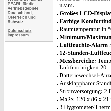
PEARL für die
u.v.m.
Vertriebsgebiete
Großes LCD-Displa
Deutschland,
Österreich und
Farbige Komfortind
Schweiz
Raumtemperatur in °C
Datenschutz
Impressum
Minimum/Maximum
Luftfeuchte-Alarm
m
12-Stunden-Luftfeuc
Messbereiche:
Tempe
Luftfeuchtigkeit 20 
Batteriewechsel-Anz
Ausklappbarer Stand
Stromversorgung: 2 B
Maße: 120 x 86 x 21
3 Hygrometer/Thermo