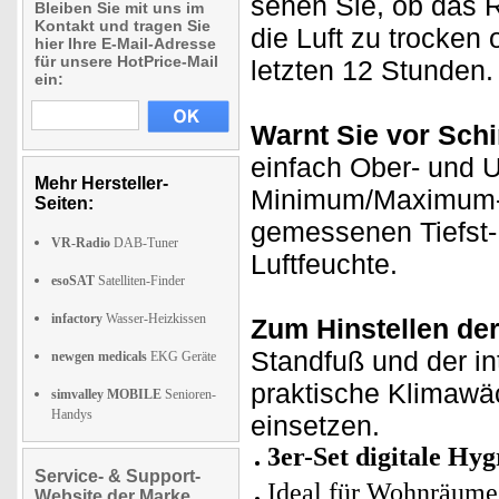
sehen Sie, ob das R
Bleiben Sie mit uns im
Kontakt und tragen Sie
die Luft zu trocken 
hier Ihre E-Mail-Adresse
für unsere HotPrice-Mail
letzten 12 Stunden.
ein:
Warnt Sie vor Sch
einfach Ober- und U
Mehr Hersteller-
Minimum/Maximum-Sp
Seiten:
gemessenen Tiefst-
VR-Radio
DAB-Tuner
Luftfeuchte.
esoSAT
Satelliten-Finder
infactory
Wasser-Heizkissen
Zum Hinstellen de
Standfuß und der in
newgen medicals
EKG Geräte
praktische Klimawäc
simvalley MOBILE
Senioren-
Handys
einsetzen.
3er-Set digitale H
Service- & Support-
Ideal für Wohnräume,
Website der Marke