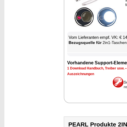
s
t
Vom Lie­fe­ran­ten empf. VK: € 1
Be­zugs­quel­le für
2in1-Ta­schen­lam­
Vor­han­de­ne Sup­port-Ele­me
1 Down­load Hand­buch, Trei­ber usw.
Aus­zeich­nun­gen
S
r
PEARL Produkte 2