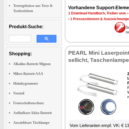
Testergebnisse aus Tests &
Vor­han­de­ne Sup­port-Ele­me
Testberichten
1 Down­load Hand­buch, Trei­ber usw.
•
1 Pres­se­stim­men & Aus­zeich­nun­g
Produkt-Suche:
S
r
PEARL Mi­ni La­ser­poin­
Shopping:
sel­licht, Ta­schen­lam­pe
Alkaline-Batterie Mignon
Mikro Batterie AAA
2
P
Heimhygrometer
R
W
Netzteil
Frontscheibenschutz
Aufladbare Akku Batterie
Ausziehbare Tischlampe
Vom Lie­fe­ran­ten empf. VK: € 1