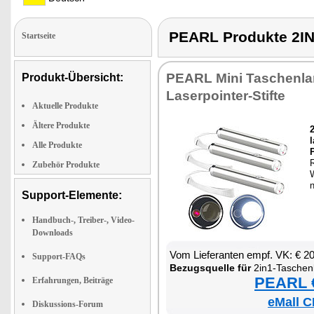
PEARL Produkte 2
Startseite
PEARL Mi­ni Ta­schen­lam
Produkt-Übersicht:
La­ser­poin­ter-Stif­te
Aktuelle Produkte
Ältere Produkte
2
Alle Produkte
P
R
Zubehör Produkte
W
Support-Elemente:
Handbuch-, Treiber-, Video-
Downloads
Vom Lie­fe­ran­ten empf. VK: € 2
Support-FAQs
Be­zugs­quel­le für
2in1-Ta­schen­lam­
PEARL €
Erfahrungen, Beiträge
eMall C
Diskussions-Forum