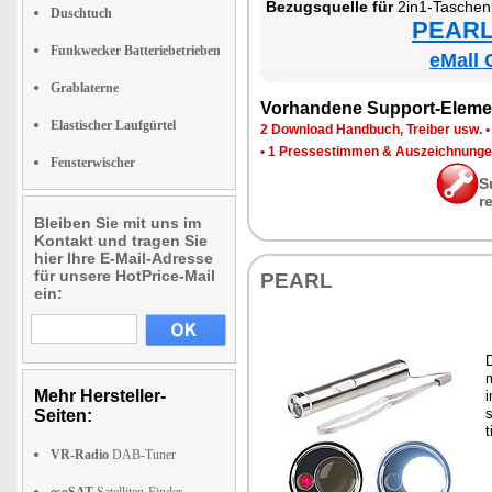
Be­zugs­quel­le für
2in1-Ta­schen­lam­
Duschtuch
PEARL 
Funkwecker Batteriebetrieben
eMall 
Grablaterne
Vor­han­de­ne Sup­port-Ele­me
Elastischer Laufgürtel
2 Down­load Hand­buch, Trei­ber usw.
•
1 Pres­se­stim­men & Aus­zeich­nun­g
Fensterwischer
S
r
Bleiben Sie mit uns im
Kontakt und tragen Sie
hier Ihre E-Mail-Adresse
für unsere HotPrice-Mail
PEARL
ein:
D
m
Mehr Hersteller-
i
s
Seiten:
t
VR-Radio
DAB-Tuner