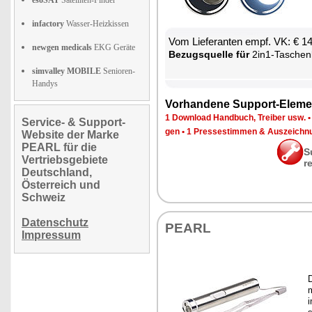
esoSAT
Satelliten-Finder
infactory
Wasser-Heizkissen
Vom Lie­fe­ran­ten empf. VK: € 1
newgen medicals
EKG Geräte
Be­zugs­quel­le für
2in1-Ta­schen­lam­
simvalley MOBILE
Senioren-
Handys
Vor­han­de­ne Sup­port-Ele­me
1 Down­load Hand­buch, Trei­ber usw.
Service- & Support-
gen
•
1 Pres­se­stim­men & Aus­zeich­n
Website der Marke
PEARL für die
S
Vertriebsgebiete
r
Deutschland,
Österreich und
Schweiz
Datenschutz
PEARL
Impressum
D
m
i